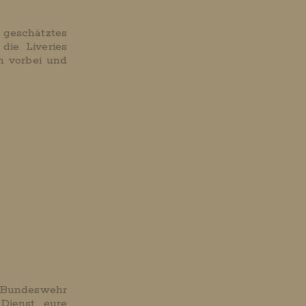
geschätztes
die Liveries
m vorbei und
r Bundeswehr
Dienst, eure