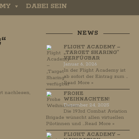
EMY
DABEI SEIN
NEWS
“
FLIGHT ACADEMY –
„TARGET SHARING“
VERFÜGBAR
Januar 6, 2026
In der Flight Academy ist
ab sofort der Eintrag zum …
Read More »
rt nachlesen,
FROHE
WEIHNACHTEN!
Dezember 24, 2025
Die 193rd Combat Aviation
Brigade wünscht allen virtuellen
Pilotinnen und …
Read More »
FLIGHT ACADEMY –