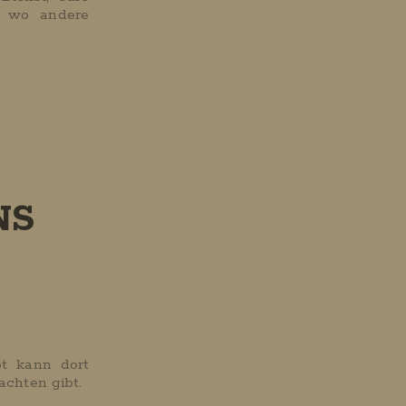
, wo andere
NS
ot kann dort
chten gibt.